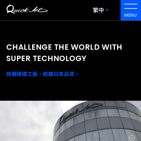
繁中
MENU
C
H
A
L
L
E
N
G
E
T
H
E
W
O
R
L
D
W
I
T
H
S
U
P
E
R
T
E
C
H
N
O
L
O
G
Y
挑戰德國工藝，超越日本品質。