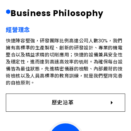
B
u
s
i
n
e
s
s
P
h
i
l
o
s
o
p
h
y
經營理念
快捷陣容堅強，研發團隊比例高達公司人數30%，我們
擁有高標準的生產製程、創新的研發設計、專業的機電
整合以及精益求精的切削應用；快捷的設備兼具安全性
及穩定性，進而達到高速高效率的铣削。為確保每台設
備皆為最佳狀態，先進精密儀器的檢驗、內部嚴苛的技
術檢核以及人員高標準的教育訓練，就是我們堅持完善
的自檢原則。
歷史沿革